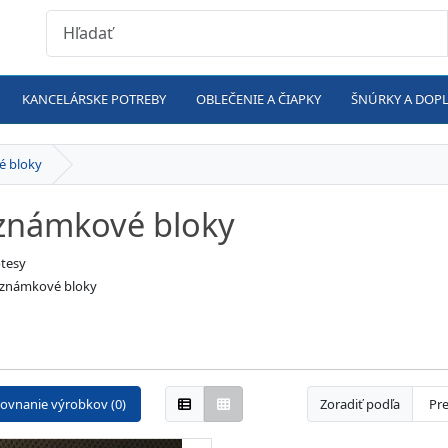
KANCELÁRSKE POTREBY
OBLEČENIE A ČIAPKY
ŠNÚRKY A DOP
 bloky
známkové bloky
tesy
známkové bloky
ovnanie výrobkov (0)
Zoradiť podľa