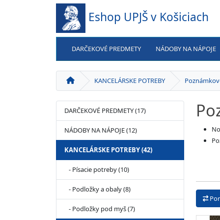
Eshop UPJŠ v Košiciach
DARČEKOVÉ PREDMETY
NÁDOBY NA NÁPOJE
KANCELÁRSKE POTREBY
Poznámkové
Po
DARČEKOVÉ PREDMETY (17)
No
NÁDOBY NA NÁPOJE (12)
Po
KANCELÁRSKE POTREBY (42)
- Písacie potreby (10)
- Podložky a obaly (8)
Por
- Podložky pod myš (7)