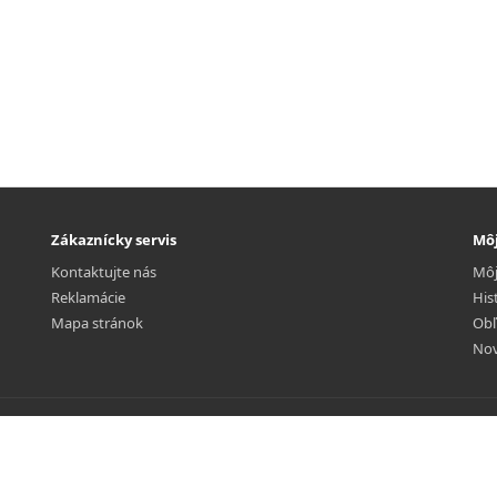
Zákaznícky servis
Môj
Kontaktujte nás
Môj
Reklamácie
His
Mapa stránok
Obľ
Nov