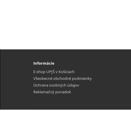
Informácie
E-shop UPJŠ v Košiciach
Všeobecné obchodné podmienky
Ochrana osobných údajov
Reklamačný poriadok