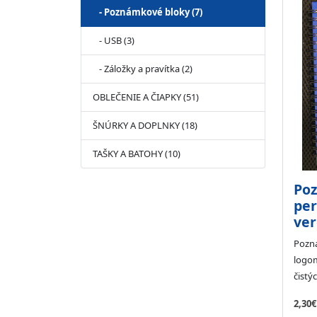
- Poznámkové bloky (7)
- USB (3)
- Záložky a pravítka (2)
OBLEČENIE A ČIAPKY (51)
ŠNÚRKY A DOPLNKY (18)
TAŠKY A BATOHY (10)
Poz
per
ver
Pozn
logom
čistýc
2,30€