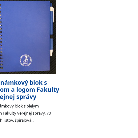
námkový blok s
om a logom Fakulty
ejnej správy
ámkový blok s bielym
 Fakulty verejnej správy, 70
h listov, špirálová ..