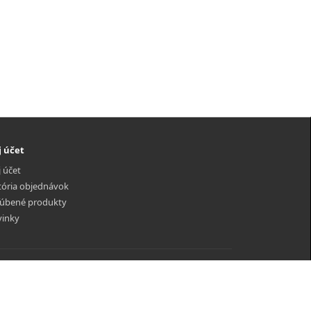
 účet
 účet
tória objednávok
úbené produkty
inky