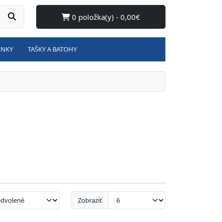
0 položka(y) - 0,00€
LNKY
TAŠKY A BATOHY
Zobraziť