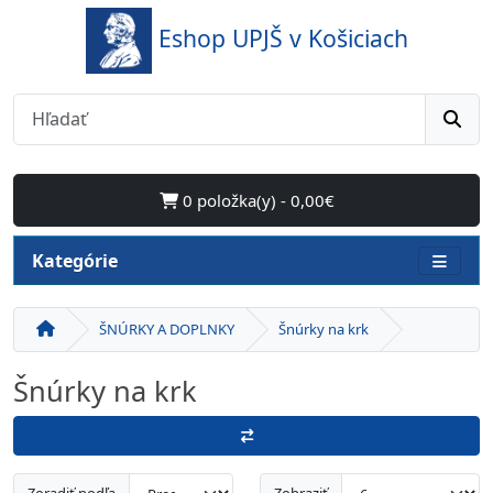
Eshop UPJŠ v Košiciach
0 položka(y) - 0,00€
Kategórie
ŠNÚRKY A DOPLNKY
Šnúrky na krk
Šnúrky na krk