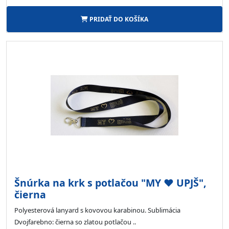
PRIDAŤ DO KOŠÍKA
Šnúrka na krk s potlačou "MY ♥ UPJŠ",
čierna
Polyesterová lanyard s kovovou karabinou. Sublimácia
Dvojfarebno: čierna so zlatou potlačou ..