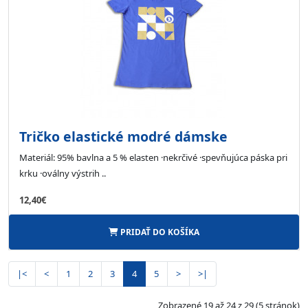
Tričko elastické modré dámske
Materiál: 95% bavlna a 5 % elasten ·nekrčivé ·spevňujúca páska pri
krku ·oválny výstrih ..
12,40€
PRIDAŤ DO KOŠÍKA
|<
<
1
2
3
4
5
>
>|
Zobrazené 19 až 24 z 29 (5 stránok)