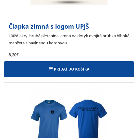
Čiapka zimná s logom UPJŠ
100% akryl hrubá pletenina jemná na dotyk dvojitá hrúbka hlboká
manžeta s bavlnenou kordovou..
8,20€
PRIDAŤ DO KOŠÍKA