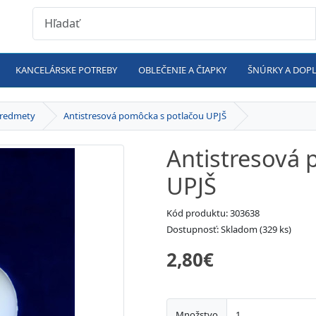
KANCELÁRSKE POTREBY
OBLEČENIE A ČIAPKY
ŠNÚRKY A DOP
predmety
Antistresová pomôcka s potlačou UPJŠ
Antistresová 
UPJŠ
Kód produktu: 303638
Dostupnosť: Skladom (329 ks)
2,80€
Množstvo