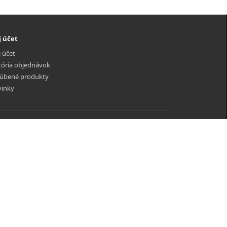
 účet
 účet
tória objednávok
úbené produkty
inky