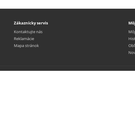
Zákaznícky servis
Môj
Kontaktujte nás
Môj
Reklamácie
His
Mapa stránok
Obľ
Nov