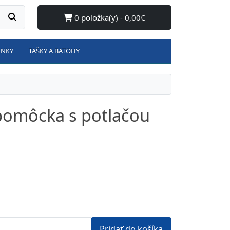
0 položka(y) - 0,00€
LNKY
TAŠKY A BATOHY
pomôcka s potlačou
Pridať do košíka