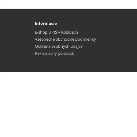
Informácie
E-shop UPJŠ v Košiciach
Všeobecné obchodné podmienky
Ochrana osobných údajov
Reklamačný poriadok