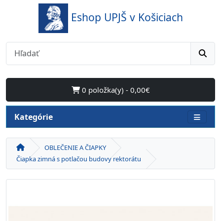
Eshop UPJŠ v Košiciach
0 položka(y) - 0,00€
Kategórie
OBLEČENIE A ČIAPKY
Čiapka zimná s potlačou budovy rektorátu