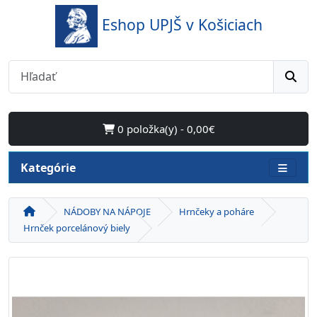
Eshop UPJŠ v Košiciach
0 položka(y) - 0,00€
Kategórie
NÁDOBY NA NÁPOJE
Hrnčeky a poháre
Hrnček porcelánový biely