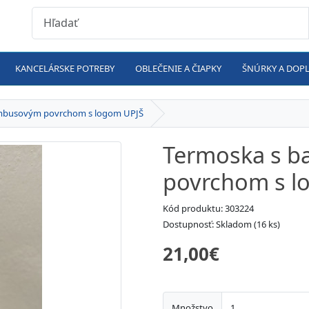
KANCELÁRSKE POTREBY
OBLEČENIE A ČIAPKY
ŠNÚRKY A DOP
mbusovým povrchom s logom UPJŠ
Termoska s 
povrchom s l
Kód produktu: 303224
Dostupnosť: Skladom (16 ks)
21,00€
Množstvo