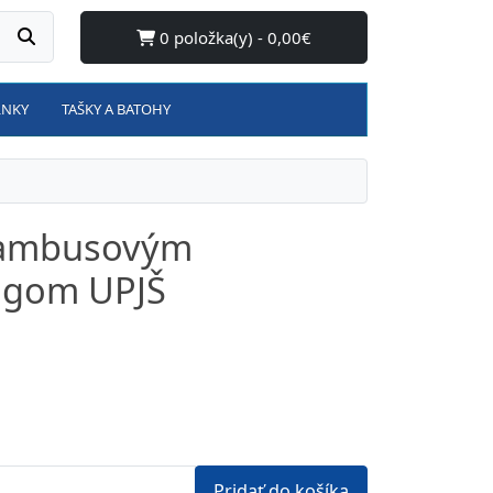
0 položka(y) - 0,00€
LNKY
TAŠKY A BATOHY
bambusovým
ogom UPJŠ
Pridať do košíka