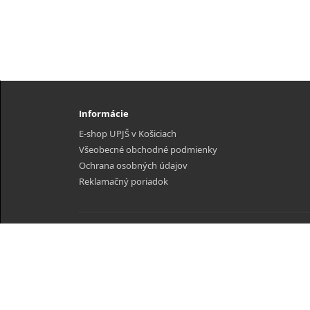
Informácie
E-shop UPJŠ v Košiciach
Všeobecné obchodné podmienky
Ochrana osobných údajov
Reklamačný poriadok