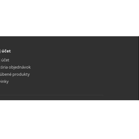
 účet
 účet
tória objednávok
úbené produkty
inky