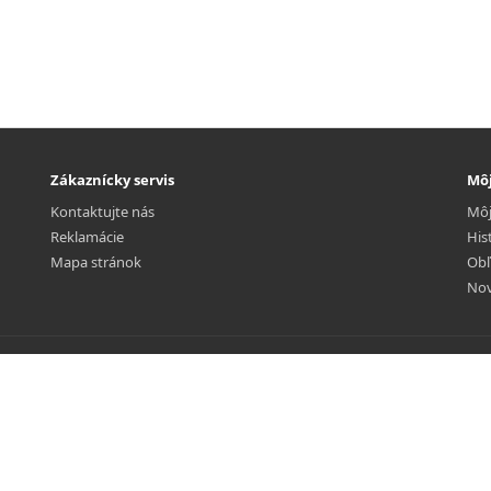
Zákaznícky servis
Môj
Kontaktujte nás
Môj
Reklamácie
His
Mapa stránok
Obľ
Nov