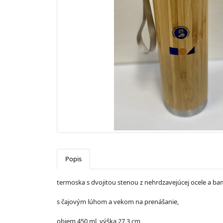
Popis
termoska s dvojitou stenou z nehrdzavejúcej ocele a b
s čajovým lúhom a vekom na prenášanie,
objem 450 ml, výška 27,3 cm,