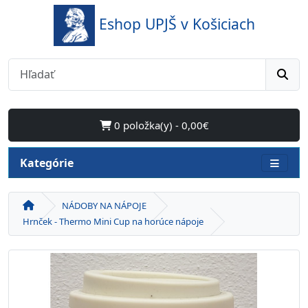
Eshop UPJŠ v Košiciach
0 položka(y) - 0,00€
Kategórie
NÁDOBY NA NÁPOJE
Hrnček - Thermo Mini Cup na horúce nápoje