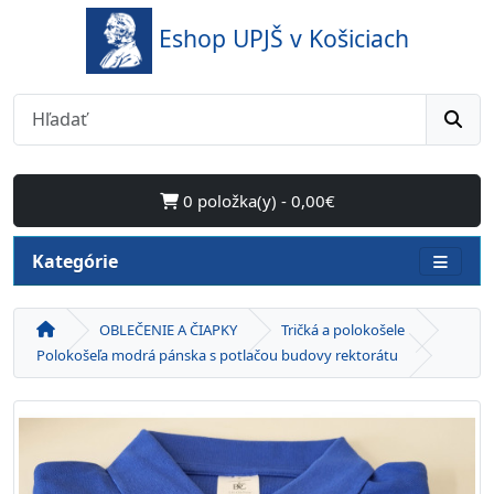
Eshop UPJŠ v Košiciach
0 položka(y) - 0,00€
Kategórie
OBLEČENIE A ČIAPKY
Tričká a polokošele
Polokošeľa modrá pánska s potlačou budovy rektorátu