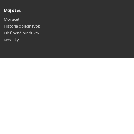
Môj účet
Môj účet
História objednávok
Obľúbené produkty
Novinky