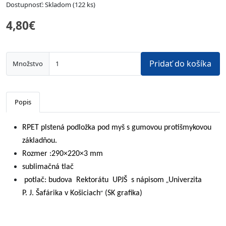
Dostupnosť: Skladom (122 ks)
4,80€
Pridať do košíka
Množstvo
Popis
RPET plstená podložka pod myš s gumovou protišmykovou
základňou.
Rozmer :290×220×3 mm
sublimačná tlač
„
potlač: budova Rektorátu UPJŠ s nápisom
Univerzita
“
P. J. Šafárika v Košiciach
(SK grafika)