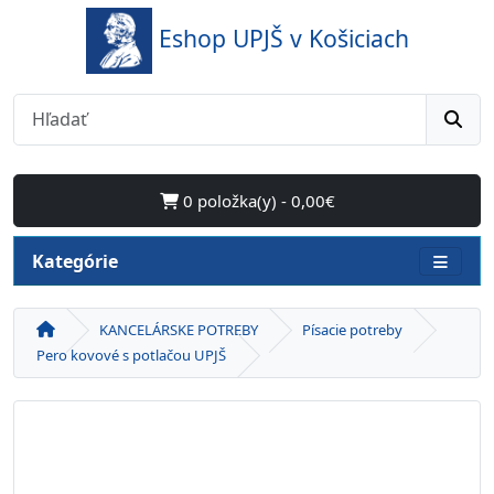
Eshop UPJŠ v Košiciach
0 položka(y) - 0,00€
Kategórie
KANCELÁRSKE POTREBY
Písacie potreby
Pero kovové s potlačou UPJŠ