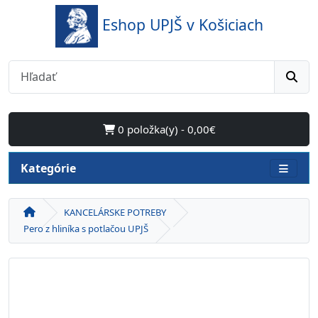
Eshop UPJŠ v Košiciach
0 položka(y) - 0,00€
Kategórie
KANCELÁRSKE POTREBY
Pero z hliníka s potlačou UPJŠ