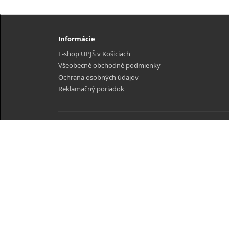
Informácie
E-shop UPJŠ v Košiciach
Všeobecné obchodné podmienky
Ochrana osobných údajov
Reklamačný poriadok