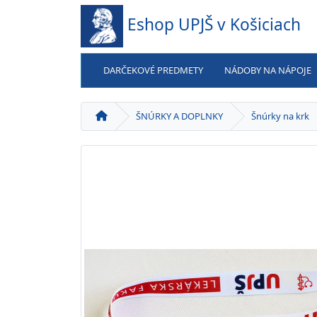
Eshop UPJŠ v Košiciach
DARČEKOVÉ PREDMETY
NÁDOBY NA NÁPOJE
ŠNÚRKY A DOPLNKY
Šnúrky na krk