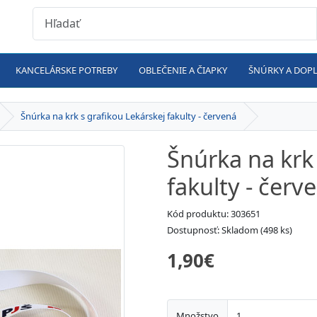
KANCELÁRSKE POTREBY
OBLEČENIE A ČIAPKY
ŠNÚRKY A DOP
Šnúrka na krk s grafikou Lekárskej fakulty - červená
Šnúrka na krk
fakulty - červ
Kód produktu: 303651
Dostupnosť: Skladom (498 ks)
1,90€
Množstvo