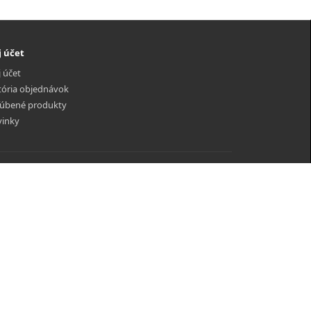
 účet
 účet
tória objednávok
úbené produkty
inky