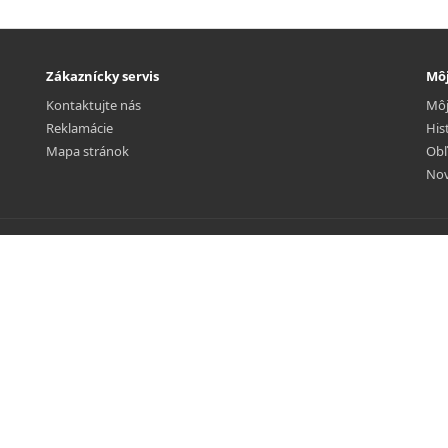
Zákaznícky servis
Môj
Kontaktujte nás
Môj
Reklamácie
His
Mapa stránok
Obľ
Nov