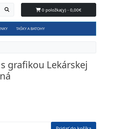
0 položka(y) - 0,00€
LNKY
TAŠKY A BATOHY
 s grafikou Lekárskej
ená
Pridať do košíka