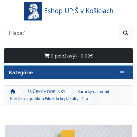
Eshop UPJŠ v Košiciach
0 položka(y) - 0,00€
Kategórie
ŠNÚRKY A DOPLNKY
Kartičky na mobil
Kartička s grafikou Filozofickej fakulty - žltá