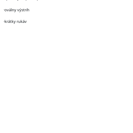
·oválny výstrih
·krátky rukáv