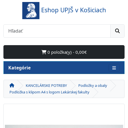
Eshop UPJŠ v Košiciach
0 položka(y) - 0,00€
Kategórie
KANCELÁRSKE POTREBY
Podložky a obaly
Podložka s klipom A4 s logom Lekárskej fakulty